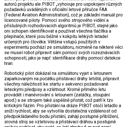
autorů projektu ale PIBOT „vyhovuje pro uspokojení různých
požadavků uváděných v oficiální letové příručce FAA
(Federal Aviation Administration), což je základní manuál pro
licencované piloty. Pomocí svého strojového vidění a
příslušných rozhodovacích algoritmů je PIBOT, stejně jako
oni schopen identifikovat a používat všechna tlačítka a
přepínače, které jsou běžně v kokpitu lehkých letadel
určených pro člověka. Většina vstupů použitých v
experimentu pochází ze simulátoru, nicméně na některé věci
se musel robot připravit sám pomocí svých rozeznávacích
schopností, jako je např. identifikace dráhy pomocí detekce
hran.
Robotický pilot dokázal na simulátoru vyjet s letounem
zaparkovaným na počátku přistávací dráhy letiště, připravit
všechny náležitosti ke startu v sekvenci požadované
leteckými předpisy a vzlétnout. Kromě přímého letu
provádět i manévrování s letounem (zatáčky, stoupání
apod.) a se strojem také úspěšně přistát, což patří k tzv.
kritickým fázím. Pro přistání na dráze PIBOT otočí letadlo a
sníží rychlost, aby se vytvořila dostatečná vzdálenost od
předpokládaného bodu přistání, zahájí postupné přiblížení,
srovná stroj se vzletovou a přistávací dráhou a postupně