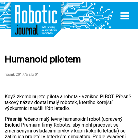
Humanoid pilotem
ročník 2017/číslo 01
Když zkombinujete pilota a robota - vznikne PIBOT. Přesně
takový název dostal malý robotek, kterého korejští
výzkumníci naučili řídit letadlo.
Přesněji řečeno malý levný humanoidní robot (upravený
Bioloid Premium firmy Robotis, aby mohl pracovat se
zmenšenými ovládacími prvky v kopii kokpitu letadla) se
zatím jen proletěl v leteckém simulátoru. Podle vyjádření