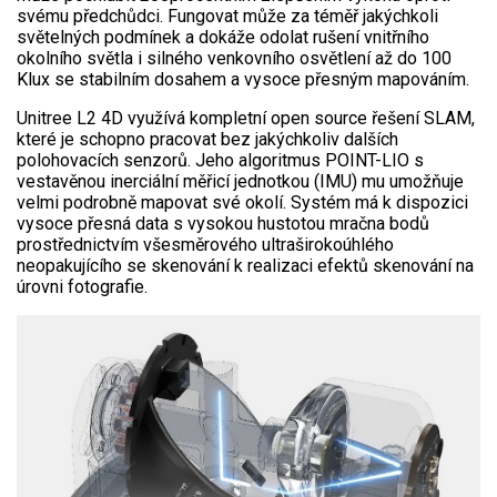
svému předchůdci. Fungovat může za téměř jakýchkoli
světelných podmínek a dokáže odolat rušení vnitřního
okolního světla i silného venkovního osvětlení až do 100
Klux se stabilním dosahem a vysoce přesným mapováním.
Unitree L2 4D využívá kompletní open source řešení SLAM,
které je schopno pracovat bez jakýchkoliv dalších
polohovacích senzorů. Jeho algoritmus POINT-LIO s
vestavěnou inerciální měřicí jednotkou (IMU) mu umožňuje
velmi podrobně mapovat své okolí. Systém má k dispozici
vysoce přesná data s vysokou hustotou mračna bodů
prostřednictvím všesměrového ultraširokoúhlého
neopakujícího se skenování k realizaci efektů skenování na
úrovni fotografie.