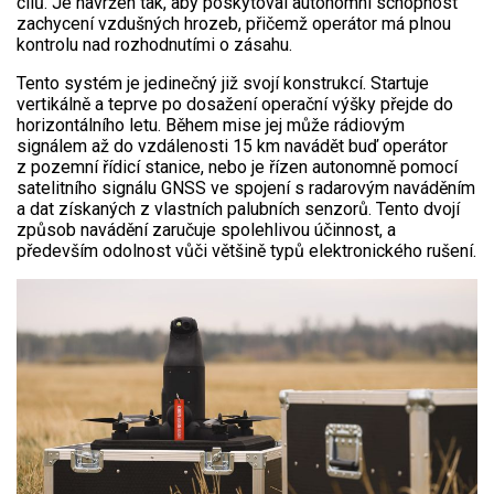
cílů. Je navržen tak, aby poskytoval autonomní schopnost
zachycení vzdušných hrozeb, přičemž operátor má plnou
kontrolu nad rozhodnutími o zásahu.
Tento systém je jedinečný již svojí konstrukcí. Startuje
vertikálně a teprve po dosažení operační výšky přejde do
horizontálního letu. Během mise jej může rádiovým
signálem až do vzdálenosti 15 km navádět buď operátor
z pozemní řídicí stanice, nebo je řízen autonomně pomocí
satelitního signálu GNSS ve spojení s radarovým naváděním
a dat získaných z vlastních palubních senzorů. Tento dvojí
způsob navádění zaručuje spolehlivou účinnost, a
především odolnost vůči většině typů elektronického rušení.