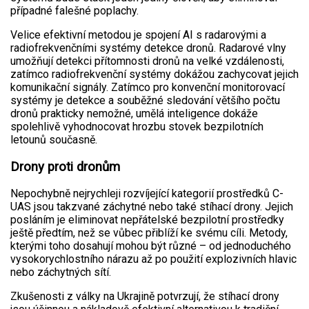
případné falešné poplachy.
Velice efektivní metodou je spojení AI s radarovými a
radiofrekvenčními systémy detekce dronů. Radarové vlny
umožňují detekci přítomnosti dronů na velké vzdálenosti,
zatímco radiofrekvenční systémy dokážou zachycovat jejich
komunikační signály. Zatímco pro konvenční monitorovací
systémy je detekce a souběžné sledování většího počtu
dronů prakticky nemožné, umělá inteligence dokáže
spolehlivě vyhodnocovat hrozbu stovek bezpilotních
letounů současně.
Drony proti dronům
Nepochybně nejrychleji rozvíjející kategorií prostředků C-
UAS jsou takzvané záchytné nebo také stíhací drony. Jejich
posláním je eliminovat nepřátelské bezpilotní prostředky
ještě předtím, než se vůbec přiblíží ke svému cíli. Metody,
kterými toho dosahují mohou být různé – od jednoduchého
vysokorychlostního nárazu až po použití explozivních hlavic
nebo záchytných sítí.
Zkušenosti z války na Ukrajině potvrzují, že stíhací drony