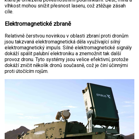
vlhkost mohou snížit přesnost laseru, což ztěžuje zásah
cíle.
Elektromagnetické zbraně
Relativně čerstvou novinkou v oblasti zbraní proti dronům
jsou takzvaná elektromagnetická děla využívající silný
elektromagnetický impuls. Silné elektromagnetické signály
dokáží spálit palubní elektroniku a znemožnit tak další
provoz dronu. Tyto systémy jsou velice efektivní, protože
dokáží zničit několik dronů současně, což je činí účinnými
proti útočícím rojům.