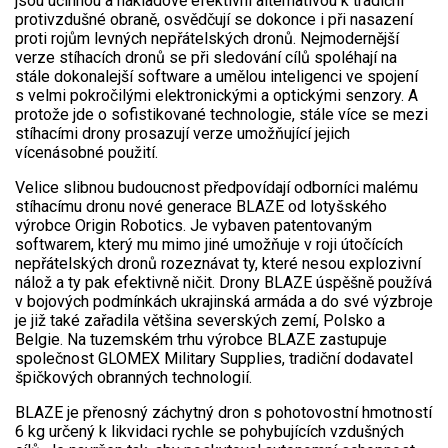
jsou účinnou a nákladově efektivní alternativou k tradiční
protivzdušné obraně, osvědčují se dokonce i při nasazení
proti rojům levných nepřátelských dronů. Nejmodernější
verze stíhacích dronů se při sledování cílů spoléhají na
stále dokonalejší software a umělou inteligenci ve spojení
s velmi pokročilými elektronickými a optickými senzory. A
protože jde o sofistikované technologie, stále více se mezi
stíhacími drony prosazují verze umožňující jejich
vícenásobné použití.
Velice slibnou budoucnost předpovídají odborníci malému
stíhacímu dronu nové generace BLAZE od lotyšského
výrobce Origin Robotics. Je vybaven patentovaným
softwarem, který mu mimo jiné umožňuje v roji útočících
nepřátelských dronů rozeznávat ty, které nesou explozivní
nálož a ty pak efektivně ničit. Drony BLAZE úspěšně používá
v bojových podmínkách ukrajinská armáda a do své výzbroje
je již také zařadila většina severských zemí, Polsko a
Belgie. Na tuzemském trhu výrobce BLAZE zastupuje
společnost GLOMEX Military Supplies, tradiční dodavatel
špičkových obranných technologií.
BLAZE je přenosný záchytný dron s pohotovostní hmotností
6 kg určený k likvidaci rychle se pohybujících vzdušných