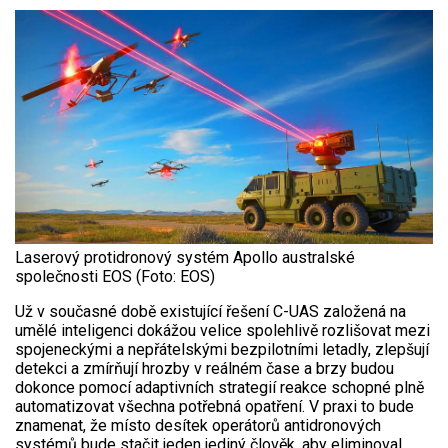
Laserový protidronový systém Apollo australské
společnosti EOS (Foto: EOS)
Už v současné době existující řešení C-UAS založená na
umělé inteligenci dokážou velice spolehlivě rozlišovat mezi
spojeneckými a nepřátelskými bezpilotními letadly, zlepšují
detekci a zmírňují hrozby v reálném čase a brzy budou
dokonce pomocí adaptivních strategií reakce schopné plně
automatizovat všechna potřebná opatření. V praxi to bude
znamenat, že místo desítek operátorů antidronových
systémů bude stačit jeden jediný člověk, aby eliminoval