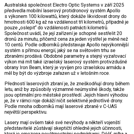
Australská společnost Electro Optic Systems v září 2025
předvedla mobilní laserový protidronový systém Apollo
s výkonem 100 kilowattů, který dokáže likvidovat drony do
hmotnosti 600 kg až na vzdálenost tří kilometrů, případně je
pouze „oslepit“ do vzdálenosti patnácti kilometrů.
Společnost uvádí, že její zařízení je schopné sestřelit 20
dronů za minutu, přičemž cena za jeden výstřel je méně než
10 centů. Podle odborníků představuje Apollo nejvýkonnější
systém s přímou energií, jaký se na světovém trhu se
zbraněmi prodává. Obdobné parametry a stejný vyzařovací
výkon má mít také izraelský laserový systém protivzdušné
obrany Iron Beam, který je vyvíjen pro izraelskou armádu a
měl by být do výzbroje zařazen už v letošním roce.
Předností laserových zbraní je, že zneškodňují drony během
letu, aniž by způsobily významné neúmyslné škody, takže
jsou optimální pro městské prostředí. Jejich hlavní výhodou
je, že v rámci roje dokáží ničit selektivně jednotlivé drony.
Podle mnoha odborníků mají laserové zbraně v C-UAS
největší perspektivu.
Lasery mají ovšem také své nevýhody a někteří vojenští
představitelé zůstávají skeptičtí ohledně jejich účinnosti,
která je omezena povětrnostními podmínkami. Déšť, mlha a