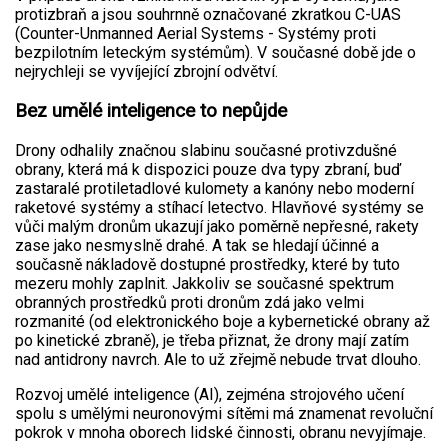
protizbraň a jsou souhrnně označované zkratkou C-UAS
(Counter-Unmanned Aerial Systems - Systémy proti
bezpilotním leteckým systémům). V současné době jde o
nejrychleji se vyvíjející zbrojní odvětví.
Bez umělé inteligence to nepůjde
Drony odhalily značnou slabinu současné protivzdušné
obrany, která má k dispozici pouze dva typy zbraní, buď
zastaralé protiletadlové kulomety a kanóny nebo moderní
raketové systémy a stíhací letectvo. Hlavňové systémy se
vůči malým dronům ukazují jako poměrně nepřesné, rakety
zase jako nesmyslně drahé. A tak se hledají účinné a
současně nákladově dostupné prostředky, které by tuto
mezeru mohly zaplnit. Jakkoliv se současné spektrum
obranných prostředků proti dronům zdá jako velmi
rozmanité (od elektronického boje a kybernetické obrany až
po kinetické zbraně), je třeba přiznat, že drony mají zatím
nad antidrony navrch. Ale to už zřejmě nebude trvat dlouho.
Rozvoj umělé inteligence (AI), zejména strojového učení
spolu s umělými neuronovými sítěmi má znamenat revoluční
pokrok v mnoha oborech lidské činnosti, obranu nevyjímaje.