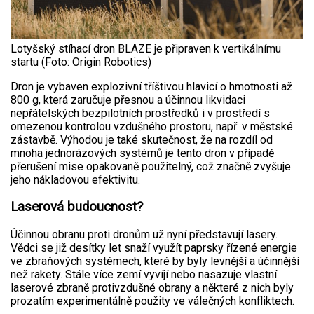
Lotyšský stíhací dron BLAZE je připraven k vertikálnímu
startu (Foto: Origin Robotics)
Dron je vybaven explozivní tříštivou hlavicí o hmotnosti až
800 g, která zaručuje přesnou a účinnou likvidaci
nepřátelských bezpilotních prostředků i v prostředí s
omezenou kontrolou vzdušného prostoru, např. v městské
zástavbě. Výhodou je také skutečnost, že na rozdíl od
mnoha jednorázových systémů je tento dron v případě
přerušení mise opakovaně použitelný, což značně zvyšuje
jeho nákladovou efektivitu.
Laserová budoucnost?
Účinnou obranu proti dronům už nyní představují lasery.
Vědci se již desítky let snaží využít paprsky řízené energie
ve zbraňových systémech, které by byly levnější a účinnější
než rakety. Stále více zemí vyvíjí nebo nasazuje vlastní
laserové zbraně protivzdušné obrany a některé z nich byly
prozatím experimentálně použity ve válečných konfliktech.