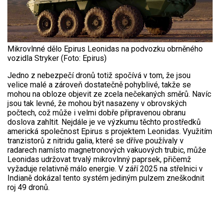
Mikrovlnné dělo Epirus Leonidas na podvozku obrněného
vozidla Stryker (Foto: Epirus)
Jedno z nebezpečí dronů totiž spočívá v tom, že jsou
velice malé a zároveň dostatečně pohyblivé, takže se
mohou na obloze objevit ze zcela nečekaných směrů. Navíc
jsou tak levné, že mohou být nasazeny v obrovských
počtech, což může i velmi dobře připravenou obranu
doslova zahltit. Nejdále je ve výzkumu těchto prostředků
americká společnost Epirus s projektem Leonidas. Využitím
tranzistorů z nitridu galia, které se dříve používaly v
radarech namísto magnetronových vakuových trubic, může
Leonidas udržovat trvalý mikrovlnný paprsek, přičemž
vyžaduje relativně málo energie. V září 2025 na střelnici v
Indianě dokázal tento systém jediným pulzem zneškodnit
roj 49 dronů.