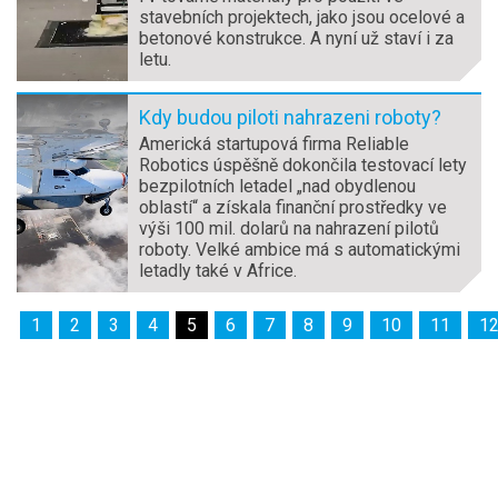
stavebních projektech, jako jsou ocelové a
betonové konstrukce. A nyní už staví i za
letu.
Kdy budou piloti nahrazeni roboty?
Americká startupová firma Reliable
Robotics úspěšně dokončila testovací lety
bezpilotních letadel „nad obydlenou
oblastí“ a získala finanční prostředky ve
výši 100 mil. dolarů na nahrazení pilotů
roboty. Velké ambice má s automatickými
letadly také v Africe.
1
2
3
4
5
6
7
8
9
10
11
1