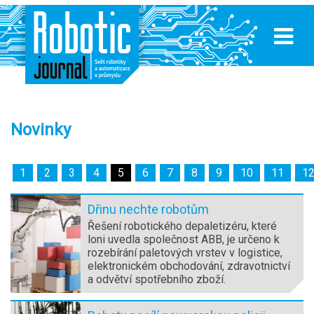
Novinky
1
2
3
4
5
6
7
8
9
10
11
1
Dřinu nechte robotům
Řešení robotického depaletizéru, které
loni uvedla společnost ABB, je určeno k
rozebírání paletových vrstev v logistice,
elektronickém obchodování, zdravotnictví
a odvětví spotřebního zboží.