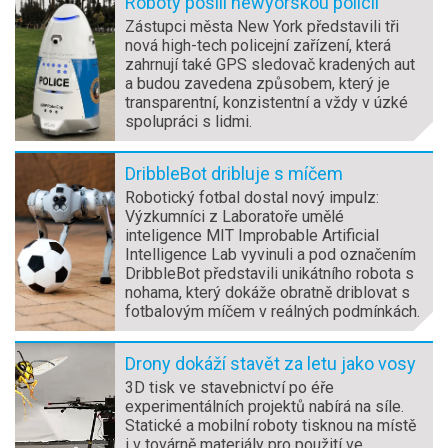
Roboty posílí newyorskou policii
Zástupci města New York představili tři
nová high-tech policejní zařízení, která
zahrnují také GPS sledovač kradených aut
a budou zavedena způsobem, který je
transparentní, konzistentní a vždy v úzké
spolupráci s lidmi.
DribbleBot dribluje s míčem
Robotický fotbal dostal nový impulz:
Výzkumníci z Laboratoře umělé
inteligence MIT Improbable Artificial
Intelligence Lab vyvinuli a pod označením
DribbleBot představili unikátního robota s
nohama, který dokáže obratně driblovat s
fotbalovým míčem v reálných podmínkách.
Drony dokáží stavět za letu jako vosy
3D tisk ve stavebnictví po éře
experimentálních projektů nabírá na síle.
Statické a mobilní roboty tisknou na místě
i v továrně materiály pro použití ve