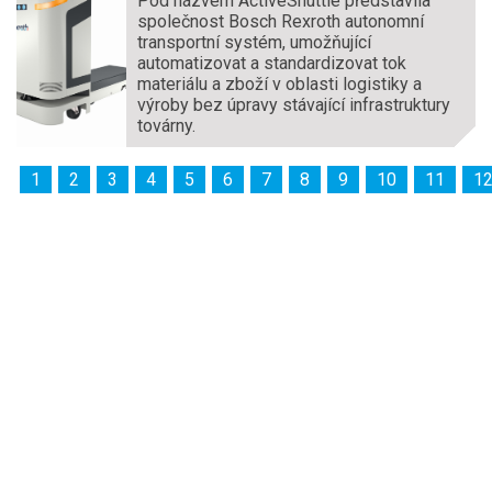
Pod názvem ActiveShuttle představila
společnost Bosch Rexroth autonomní
transportní systém, umožňující
automatizovat a standardizovat tok
materiálu a zboží v oblasti logistiky a
výroby bez úpravy stávající infrastruktury
továrny.
1
2
3
4
5
6
7
8
9
10
11
1