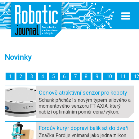
Novinky
1
2
3
4
5
6
7
8
9
10
11
1
Cenově atraktivní senzor pro koboty
Schunk přichází s novým typem silového a
momentového senzoru FT-AXIA, který
nabízí optimálním poměr cena/výkon.
Fordův kurýr dopraví balík až do dveří
Značka Ford je vnímaná jako jedna z ikon