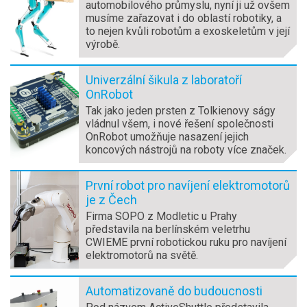
automobilového průmyslu, nyní ji už ovšem
musíme zařazovat i do oblastí robotiky, a
to nejen kvůli robotům a exoskeletům v její
výrobě.
Univerzální šikula z laboratoří
OnRobot
Tak jako jeden prsten z Tolkienovy ságy
vládnul všem, i nové řešení společnosti
OnRobot umožňuje nasazení jejich
koncových nástrojů na roboty více značek.
První robot pro navíjení elektromotorů
je z Čech
Firma SOPO z Modletic u Prahy
představila na berlínském veletrhu
CWIEME první robotickou ruku pro navíjení
elektromotorů na světě.
Automatizovaně do budoucnosti