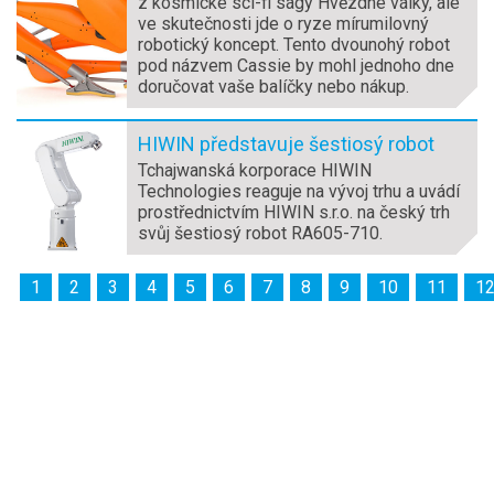
z kosmické sci-fi ságy Hvězdné války, ale
ve skutečnosti jde o ryze mírumilovný
robotický koncept. Tento dvounohý robot
pod názvem Cassie by mohl jednoho dne
doručovat vaše balíčky nebo nákup.
HIWIN představuje šestiosý robot
Tchajwanská korporace HIWIN
Technologies reaguje na vývoj trhu a uvádí
prostřednictvím HIWIN s.r.o. na český trh
svůj šestiosý robot RA605-710.
1
2
3
4
5
6
7
8
9
10
11
1