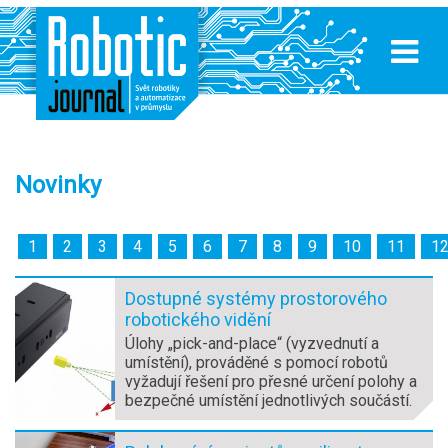
Novinky
1
2
3
4
5
6
7
8
9
10
11
1
Dostupné systémy prostorového
robotického vidění
Úlohy „pick-and-place“ (vyzvednutí a
umístění), prováděné s pomocí robotů
vyžadují řešení pro přesné určení polohy a
bezpečné umístění jednotlivých součástí.