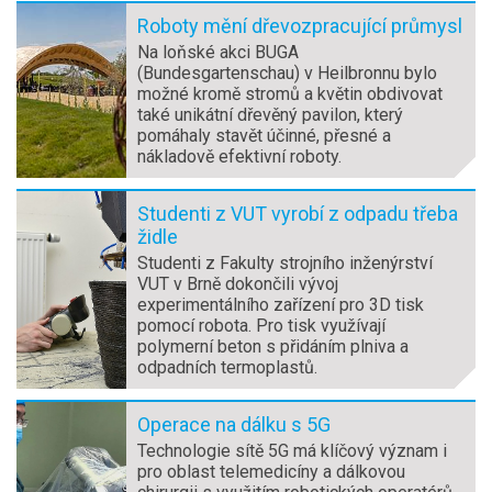
Roboty mění dřevozpracující průmysl
Na loňské akci BUGA
(Bundesgartenschau) v Heilbronnu bylo
možné kromě stromů a květin obdivovat
také unikátní dřevěný pavilon, který
pomáhaly stavět účinné, přesné a
nákladově efektivní roboty.
Studenti z VUT vyrobí z odpadu třeba
židle
Studenti z Fakulty strojního inženýrství
VUT v Brně dokončili vývoj
experimentálního zařízení pro 3D tisk
pomocí robota. Pro tisk využívají
polymerní beton s přidáním plniva a
odpadních termoplastů.
Operace na dálku s 5G
Technologie sítě 5G má klíčový význam i
pro oblast telemedicíny a dálkovou