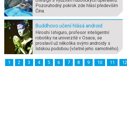
chirurgii s využitím robotických operatérů.
Pozoruhodný pokrok zde hlásí především
Čína.
Buddhovo učení hlásá android
Hiroshi Ishiguro, profesor inteligentní
robotiky na univerzitě v Osace, se
proslavil už několika svými androidy s
lidskou podobou (včetně jeho samotného).
1
2
3
4
5
6
7
8
9
10
11
1