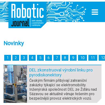
Novinky
1
2
3
4
5
6
7
8
9
10
11
1
DEL zkonstruoval výrobní linku pro
pyrodiskonektory
Českým firmám přibývají zahraniční
zakázky týkající se elektromobility.
Inženýrská společnost DEL ze Žďáru nad
Sázavou se aktuálně věnuje řešením pro
bezpečnější provoz elektrických vozů.