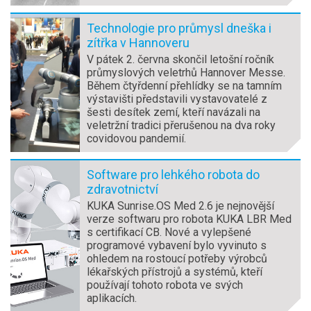
Technologie pro průmysl dneška i
zítřka v Hannoveru
V pátek 2. června skončil letošní ročník
průmyslových veletrhů Hannover Messe.
Během čtyřdenní přehlídky se na tamním
výstavišti představili vystavovatelé z
šesti desítek zemí, kteří navázali na
veletržní tradici přerušenou na dva roky
covidovou pandemií.
Software pro lehkého robota do
zdravotnictví
KUKA Sunrise.OS Med 2.6 je nejnovější
verze softwaru pro robota KUKA LBR Med
s certifikací CB. Nové a vylepšené
programové vybavení bylo vyvinuto s
ohledem na rostoucí potřeby výrobců
lékařských přístrojů a systémů, kteří
používají tohoto robota ve svých
aplikacích.