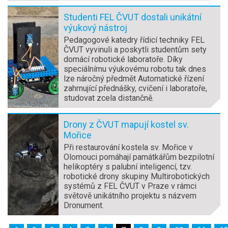
Studenti FEL ČVUT dostali unikátní
výukový nástroj
Pedagogové katedry řídicí techniky FEL
ČVUT vyvinuli a poskytli studentům sety
domácí robotické laboratoře. Díky
speciálnímu výukovému robotu tak dnes
lze náročný předmět Automatické řízení
zahrnující přednášky, cvičení i laboratoře,
studovat zcela distančně.
Drony z ČVUT mapují kostel sv.
Mořice
Při restaurování kostela sv. Mořice v
Olomouci pomáhají památkářům bezpilotní
helikoptéry s palubní inteligencí, tzv.
robotické drony skupiny Multirobotických
systémů z FEL ČVUT v Praze v rámci
světově unikátního projektu s názvem
Dronument.