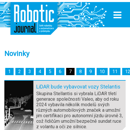
Novinky
1
2
3
4
5
6
7
8
9
10
11
1
LiDAR bude vybavovat vozy Stelantis
Skupina Stellantis si vybrala LiDAR třetí
generace společnosti Valeo, aby od roku
2024 vybavila několik modelů svých
různých automobilových značek a umožní
jim certifikaci pro autonomní jízdu úrovně 3,
což řidičům umožní bezpečně sundat ruce
z volantu a oči ze silnice.